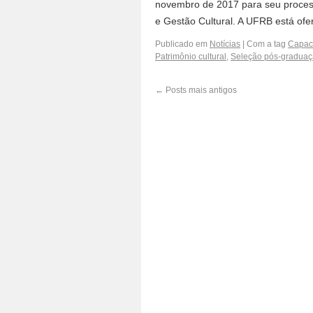
novembro de 2017 para seu process
e Gestão Cultural. A UFRB está o
Publicado em
Notícias
|
Com a tag
Capaci
Patrimônio cultural
,
Seleção pós-gradua
←
Posts mais antigos