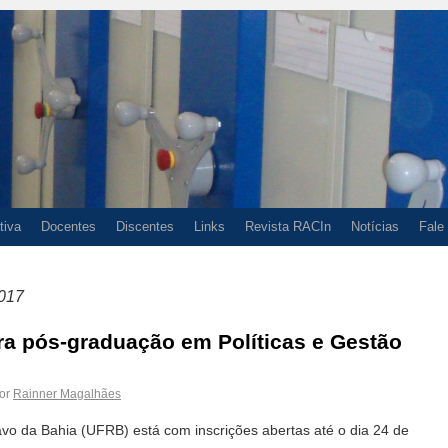
tiva
Docentes
Discentes
Links
Revista RACIn
Notícias
Fale
017
ra pós-graduação em Políticas e Gestão
or
Rainner Magalhães
vo da Bahia (UFRB) está com inscrições abertas até o dia 24 de