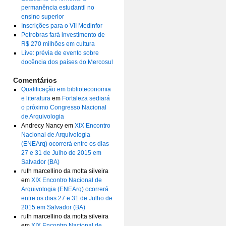
permanência estudantil no
ensino superior
Inscrições para o VII Medinfor
Petrobras fará investimento de
R$ 270 milhões em cultura
Live: prévia de evento sobre
docência dos países do Mercosul
Comentários
Qualificação em biblioteconomia
e literatura
em
Fortaleza sediará
o próximo Congresso Nacional
de Arquivologia
Andrecy Nancy
em
XIX Encontro
Nacional de Arquivologia
(ENEArq) ocorrerá entre os dias
27 e 31 de Julho de 2015 em
Salvador (BA)
ruth marcellino da motta silveira
em
XIX Encontro Nacional de
Arquivologia (ENEArq) ocorrerá
entre os dias 27 e 31 de Julho de
2015 em Salvador (BA)
ruth marcellino da motta silveira
em
XIX Encontro Nacional de