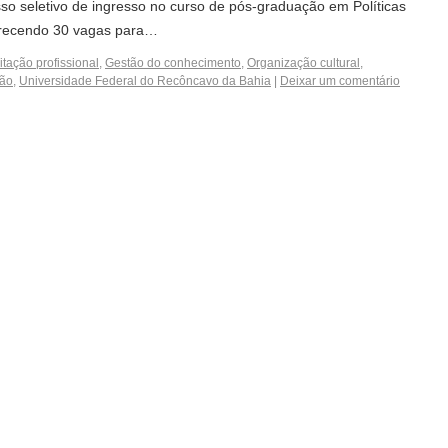
o seletivo de ingresso no curso de pós-graduação em Políticas
ferecendo 30 vagas para…
tação profissional
,
Gestão do conhecimento
,
Organização cultural
,
ção
,
Universidade Federal do Recôncavo da Bahia
|
Deixar um comentário