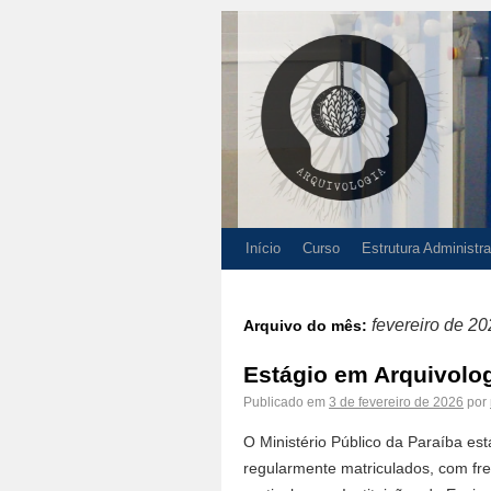
Início
Curso
Estrutura Administra
fevereiro de 2
Arquivo do mês:
Estágio em Arquivolog
Publicado em
3 de fevereiro de 2026
por
O Ministério Público da Paraíba es
regularmente matriculados, com fre