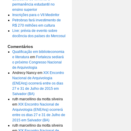
permanência estudantil no
ensino superior
Inscrições para o VII Medinfor
Petrobras fará investimento de
R$ 270 milhões em cultura
Live: prévia de evento sobre
docência dos países do Mercosul
Comentários
Qualificação em biblioteconomia
e literatura
em
Fortaleza sediará
o próximo Congresso Nacional
de Arquivologia
Andrecy Nancy
em
XIX Encontro
Nacional de Arquivologia
(ENEArq) ocorrerá entre os dias
27 e 31 de Julho de 2015 em
Salvador (BA)
ruth marcellino da motta silveira
em
XIX Encontro Nacional de
Arquivologia (ENEArq) ocorrerá
entre os dias 27 e 31 de Julho de
2015 em Salvador (BA)
ruth marcellino da motta silveira
em
XIX Encontro Nacional de