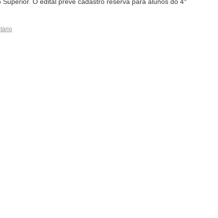
no Superior. O edital prevê cadastro reserva para alunos do 4°
tário