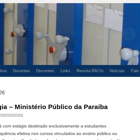
tiva
Docentes
Discentes
Links
Revista RACIn
Notícias
Fale
026
ia – Ministério Público da Paraíba
manuelamaia
tá com estágio destinado exclusivamente a estudantes
quência efetiva nos cursos vinculados ao ensino público ou