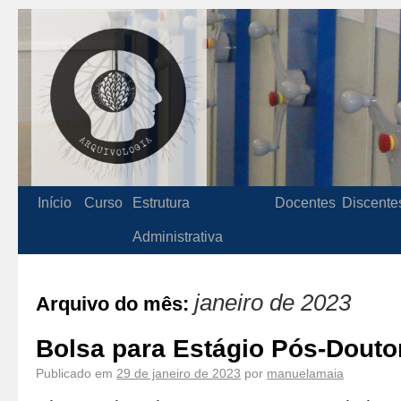
Início
Curso
Estrutura
Docentes
Discente
Administrativa
janeiro de 2023
Arquivo do mês:
Bolsa para Estágio Pós-Douto
Publicado em
29 de janeiro de 2023
por
manuelamaia