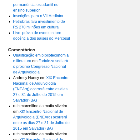
permanência estudantil no
ensino superior
Inscrições para o VII Medinfor
Petrobras fará investimento de
R$ 270 milhões em cultura
Live: prévia de evento sobre
docência dos países do Mercosul
Comentários
Qualificação em biblioteconomia
e literatura
em
Fortaleza sediará
o próximo Congresso Nacional
de Arquivologia
Andrecy Nancy
em
XIX Encontro
Nacional de Arquivologia
(ENEArq) ocorrerá entre os dias
27 e 31 de Julho de 2015 em
Salvador (BA)
ruth marcellino da motta silveira
em
XIX Encontro Nacional de
Arquivologia (ENEArq) ocorrerá
entre os dias 27 e 31 de Julho de
2015 em Salvador (BA)
ruth marcellino da motta silveira
em
XIX Encontro Nacional de