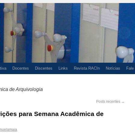
tiva
Docentes
Discentes
Links
Revista RACIn
Notícias
Fale
ca de Arquivologia
Posts recentes
→
crições para Semana Acadêmica de
nuelamaia