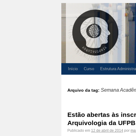
Início
Curso
Estrutura Administra
Semana Acadêmi
Arquivo da tag:
Estão abertas às ins
Arquivologia da UFPB
Publicado em
12 de abril de 2014
por
ma