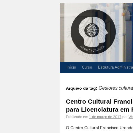
Início
Curso
Estrutura Administra
Gestores cultura
Arquivo da tag:
Centro Cultural Franc
para Licenciatura em 
Publicado em
1 de março de 2017
por
We
O Centro Cultural Francisco Urond