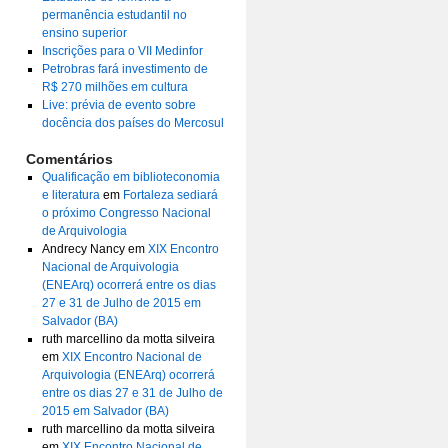
permanência estudantil no
ensino superior
Inscrições para o VII Medinfor
Petrobras fará investimento de
R$ 270 milhões em cultura
Live: prévia de evento sobre
docência dos países do Mercosul
Comentários
Qualificação em biblioteconomia
e literatura
em
Fortaleza sediará
o próximo Congresso Nacional
de Arquivologia
Andrecy Nancy
em
XIX Encontro
Nacional de Arquivologia
(ENEArq) ocorrerá entre os dias
27 e 31 de Julho de 2015 em
Salvador (BA)
ruth marcellino da motta silveira
em
XIX Encontro Nacional de
Arquivologia (ENEArq) ocorrerá
entre os dias 27 e 31 de Julho de
2015 em Salvador (BA)
ruth marcellino da motta silveira
em
XIX Encontro Nacional de