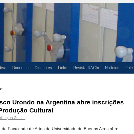
tiva
Docentes
Discentes
Links
Revista RACIn
Notícias
Fale
is
isco Urondo na Argentina abre inscrições
Produção Cultural
llington Gomes
o da Faculdade de Artes da Universidade de Buenos Aires abre