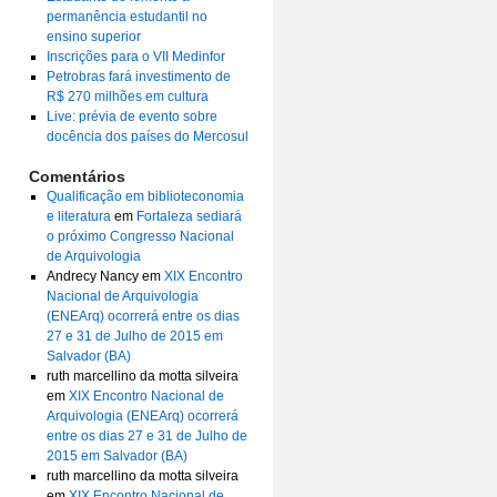
permanência estudantil no
ensino superior
Inscrições para o VII Medinfor
Petrobras fará investimento de
R$ 270 milhões em cultura
Live: prévia de evento sobre
docência dos países do Mercosul
Comentários
Qualificação em biblioteconomia
e literatura
em
Fortaleza sediará
o próximo Congresso Nacional
de Arquivologia
Andrecy Nancy
em
XIX Encontro
Nacional de Arquivologia
(ENEArq) ocorrerá entre os dias
27 e 31 de Julho de 2015 em
Salvador (BA)
ruth marcellino da motta silveira
em
XIX Encontro Nacional de
Arquivologia (ENEArq) ocorrerá
entre os dias 27 e 31 de Julho de
2015 em Salvador (BA)
ruth marcellino da motta silveira
em
XIX Encontro Nacional de