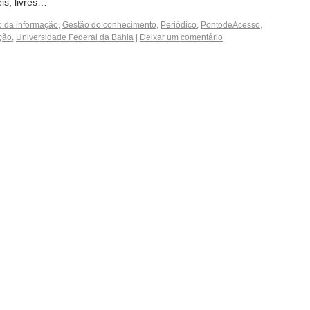
eis, livres…
 da informação
,
Gestão do conhecimento
,
Periódico
,
PontodeAcesso
,
ação
,
Universidade Federal da Bahia
|
Deixar um comentário