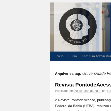
Início
Curso
Estrutura Administra
Universidade Fe
Arquivo da tag:
Revista PontodeAcess
Publicado em
20 de julho de 2018
por
Ra
A Revista PontodeAcesso, publicaçã
Federal da Bahia (UFBA), realizou 