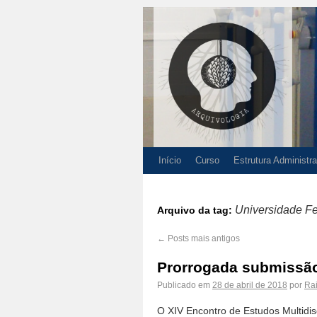
Início
Curso
Estrutura Administra
Universidade Fe
Arquivo da tag:
←
Posts mais antigos
Prorrogada submissão
Publicado em
28 de abril de 2018
por
Ra
O XIV Encontro de Estudos Multidi