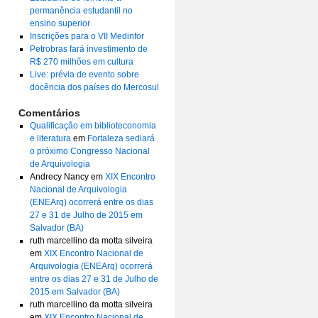
permanência estudantil no
ensino superior
Inscrições para o VII Medinfor
Petrobras fará investimento de
R$ 270 milhões em cultura
Live: prévia de evento sobre
docência dos países do Mercosul
Comentários
Qualificação em biblioteconomia
e literatura
em
Fortaleza sediará
o próximo Congresso Nacional
de Arquivologia
Andrecy Nancy
em
XIX Encontro
Nacional de Arquivologia
(ENEArq) ocorrerá entre os dias
27 e 31 de Julho de 2015 em
Salvador (BA)
ruth marcellino da motta silveira
em
XIX Encontro Nacional de
Arquivologia (ENEArq) ocorrerá
entre os dias 27 e 31 de Julho de
2015 em Salvador (BA)
ruth marcellino da motta silveira
em
XIX Encontro Nacional de