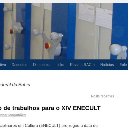
tiva
Docentes
Discentes
Links
Revista RACIn
Notícias
Fale
deral da Bahia
Posts recentes
→
 de trabalhos para o XIV ENECULT
inner Magalhães
sciplinares em Cultura (ENECULT) prorrogou a data de