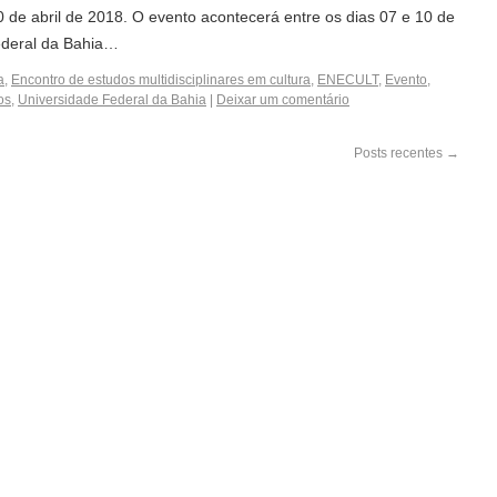
0 de abril de 2018. O evento acontecerá entre os dias 07 e 10 de
ederal da Bahia…
a
,
Encontro de estudos multidisciplinares em cultura
,
ENECULT
,
Evento
,
os
,
Universidade Federal da Bahia
|
Deixar um comentário
Posts recentes
→