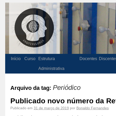
Início
Curso
Estrutura
Docentes
Discente
Administrativa
Periódico
Arquivo da tag:
Publicado novo número da Re
Publicado em
31 de março de 2019
por
Bonaldo Fernandes