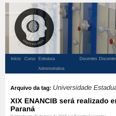
Início
Curso
Estrutura
Docentes
Discente
Administrativa
Universidade Estadua
Arquivo da tag:
XIX ENANCIB será realizado e
Paraná