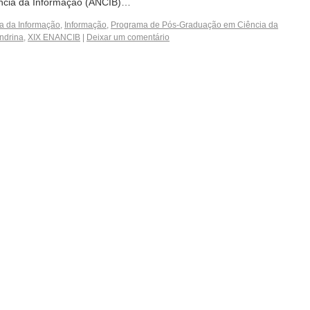
ncia da Informação (ANCIB)…
a da Informação
,
Informação
,
Programa de Pós-Graduação em Ciência da
ndrina
,
XIX ENANCIB
|
Deixar um comentário