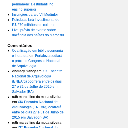
permanência estudantil no
ensino superior
Inscrições para o VII Medinfor
Petrobras fará investimento de
R$ 270 milhões em cultura
Live: prévia de evento sobre
docência dos países do Mercosul
Comentários
Qualificação em biblioteconomia
e literatura
em
Fortaleza sediará
o próximo Congresso Nacional
de Arquivologia
Andrecy Nancy
em
XIX Encontro
Nacional de Arquivologia
(ENEArq) ocorrerá entre os dias
27 e 31 de Julho de 2015 em
Salvador (BA)
ruth marcellino da motta silveira
em
XIX Encontro Nacional de
Arquivologia (ENEArq) ocorrerá
entre os dias 27 e 31 de Julho de
2015 em Salvador (BA)
ruth marcellino da motta silveira
em
XIX Encontro Nacional de