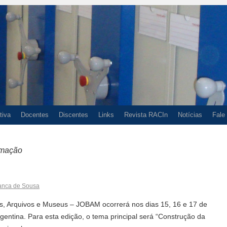
tiva
Docentes
Discentes
Links
Revista RACIn
Notícias
Fale
rmação
anca de Sousa
as, Arquivos e Museus – JOBAM ocorrerá nos dias 15, 16 e 17 de
entina. Para esta edição, o tema principal será “Construção da