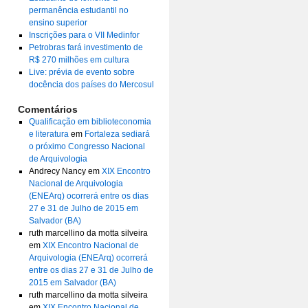
permanência estudantil no
ensino superior
Inscrições para o VII Medinfor
Petrobras fará investimento de
R$ 270 milhões em cultura
Live: prévia de evento sobre
docência dos países do Mercosul
Comentários
Qualificação em biblioteconomia
e literatura
em
Fortaleza sediará
o próximo Congresso Nacional
de Arquivologia
Andrecy Nancy
em
XIX Encontro
Nacional de Arquivologia
(ENEArq) ocorrerá entre os dias
27 e 31 de Julho de 2015 em
Salvador (BA)
ruth marcellino da motta silveira
em
XIX Encontro Nacional de
Arquivologia (ENEArq) ocorrerá
entre os dias 27 e 31 de Julho de
2015 em Salvador (BA)
ruth marcellino da motta silveira
em
XIX Encontro Nacional de