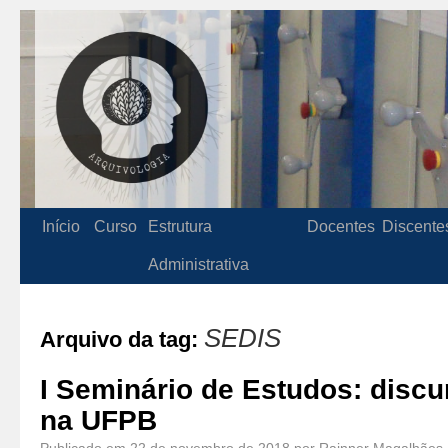
Início
Curso
Estrutura
Docentes
Discente
Administrativa
SEDIS
Arquivo da tag:
I Seminário de Estudos: discu
na UFPB