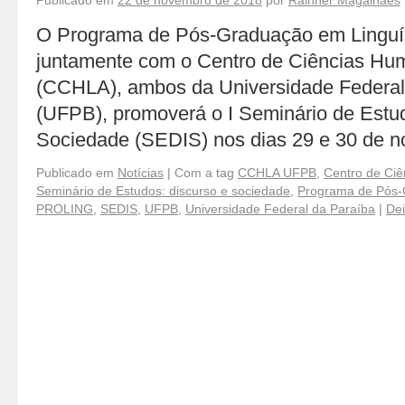
Publicado em
22 de novembro de 2018
por
Rainner Magalhães
O Programa de Pós-Graduação em Linguí
juntamente com o Centro de Ciências Hum
(CCHLA), ambos da Universidade Federal
(UFPB), promoverá o I Seminário de Estu
Sociedade (SEDIS) nos dias 29 e 30 de
Publicado em
Notícias
|
Com a tag
CCHLA UFPB
,
Centro de Ciê
Seminário de Estudos: discurso e sociedade
,
Programa de Pós-
PROLING
,
SEDIS
,
UFPB
,
Universidade Federal da Paraíba
|
Dei