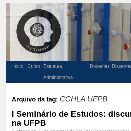
Início
Curso
Estrutura
Docentes
Discente
Administrativa
CCHLA UFPB
Arquivo da tag:
I Seminário de Estudos: discu
na UFPB