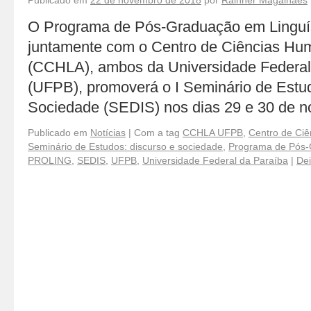
Publicado em
22 de novembro de 2018
por
Rainner Magalhães
O Programa de Pós-Graduação em Linguí
juntamente com o Centro de Ciências Hum
(CCHLA), ambos da Universidade Federal
(UFPB), promoverá o I Seminário de Estu
Sociedade (SEDIS) nos dias 29 e 30 de
Publicado em
Notícias
|
Com a tag
CCHLA UFPB
,
Centro de Ciê
Seminário de Estudos: discurso e sociedade
,
Programa de Pós-
PROLING
,
SEDIS
,
UFPB
,
Universidade Federal da Paraíba
|
Dei