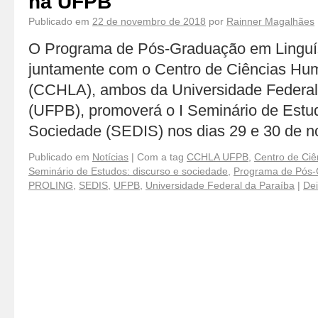
na UFPB
Publicado em
22 de novembro de 2018
por
Rainner Magalhães
O Programa de Pós-Graduação em Linguí
juntamente com o Centro de Ciências Hum
(CCHLA), ambos da Universidade Federal
(UFPB), promoverá o I Seminário de Estu
Sociedade (SEDIS) nos dias 29 e 30 de
Publicado em
Notícias
|
Com a tag
CCHLA UFPB
,
Centro de Ciê
Seminário de Estudos: discurso e sociedade
,
Programa de Pós-
PROLING
,
SEDIS
,
UFPB
,
Universidade Federal da Paraíba
|
Dei