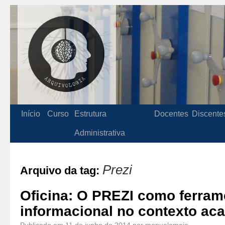
Início
Curso
Estrutura
Docentes
Discente
Administrativa
Prezi
Arquivo da tag:
Oficina: O PREZI como ferrame
informacional no contexto ac