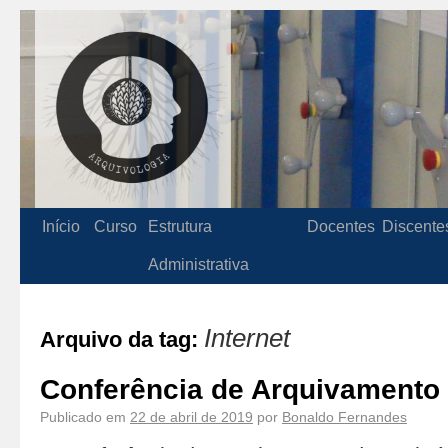
Início
Curso
Estrutura
Docentes
Discente
Administrativa
Internet
Arquivo da tag:
Conferência de Arquivamento
Publicado em
22 de abril de 2019
por
Bonaldo Fernandes