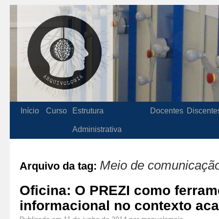
Início
Curso
Estrutura
Docentes
Discente
Administrativa
Meio de comunicaçã
Arquivo da tag:
Oficina: O PREZI como ferrame
informacional no contexto ac