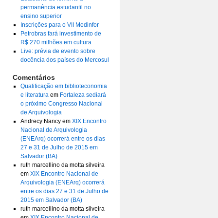
permanência estudantil no
ensino superior
Inscrições para o VII Medinfor
Petrobras fará investimento de
R$ 270 milhões em cultura
Live: prévia de evento sobre
docência dos países do Mercosul
Comentários
Qualificação em biblioteconomia
e literatura
em
Fortaleza sediará
o próximo Congresso Nacional
de Arquivologia
Andrecy Nancy
em
XIX Encontro
Nacional de Arquivologia
(ENEArq) ocorrerá entre os dias
27 e 31 de Julho de 2015 em
Salvador (BA)
ruth marcellino da motta silveira
em
XIX Encontro Nacional de
Arquivologia (ENEArq) ocorrerá
entre os dias 27 e 31 de Julho de
2015 em Salvador (BA)
ruth marcellino da motta silveira
em
XIX Encontro Nacional de