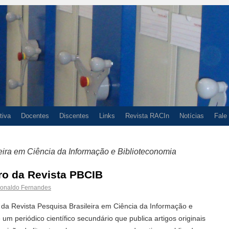
tiva
Docentes
Discentes
Links
Revista RACIn
Notícias
Fale
eira em Ciência da Informação e Biblioteconomia
o da Revista PBCIB
onaldo Fernandes
da Revista Pesquisa Brasileira em Ciência da Informação e
um periódico científico secundário que publica artigos originais