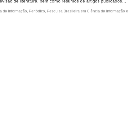
visão de literatura, bem como resumos de artigos publicados…
a da Informação
,
Periódico
,
Pesquisa Brasileira em Ciência da Informação e