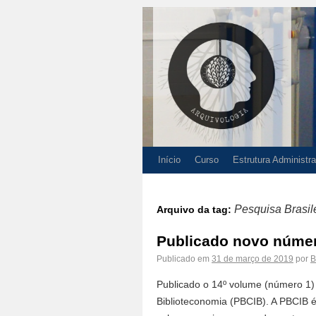
Início
Curso
Estrutura Administra
Pesquisa Brasil
Arquivo da tag:
Publicado novo númer
Publicado em
31 de março de 2019
por
B
Publicado o 14º volume (número 1) 
Biblioteconomia (PBCIB). A PBCIB é 