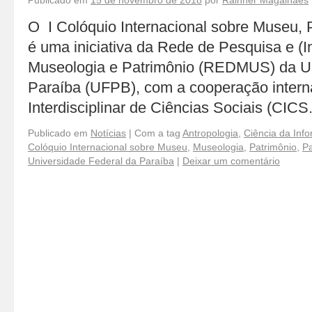
Publicado em
15 de novembro de 2018
por
Rainner Magalhães
O I Colóquio Internacional sobre Museu, 
é uma iniciativa da Rede de Pesquisa e 
Museologia e Patrimônio (REDMUS) da Un
Paraíba (UFPB), com a cooperação intern
Interdisciplinar de Ciências Sociais (CI
Publicado em
Notícias
|
Com a tag
Antropologia
,
Ciência da Inf
Colóquio Internacional sobre Museu
,
Museologia
,
Patrimônio
,
Pa
Universidade Federal da Paraíba
|
Deixar um comentário