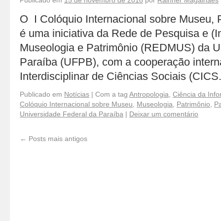
Publicado em
15 de novembro de 2018
por
Rainner Magalhães
O I Colóquio Internacional sobre Museu, 
é uma iniciativa da Rede de Pesquisa e 
Museologia e Patrimônio (REDMUS) da Un
Paraíba (UFPB), com a cooperação intern
Interdisciplinar de Ciências Sociais (CI
Publicado em
Notícias
|
Com a tag
Antropologia
,
Ciência da Inf
Colóquio Internacional sobre Museu
,
Museologia
,
Patrimônio
,
Pa
Universidade Federal da Paraíba
|
Deixar um comentário
←
Posts mais antigos