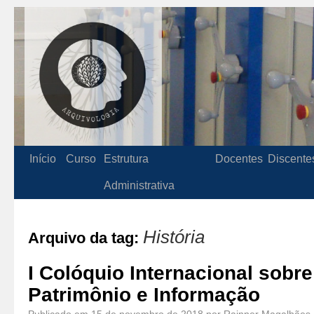
Início
Curso
Estrutura
Docentes
Discente
Administrativa
História
Arquivo da tag:
I Colóquio Internacional sobr
Patrimônio e Informação