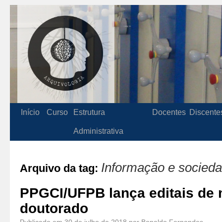
Início
Curso
Estrutura
Docentes
Discente
Administrativa
Informação e socied
Arquivo da tag:
PPGCI/UFPB lança editais de 
doutorado