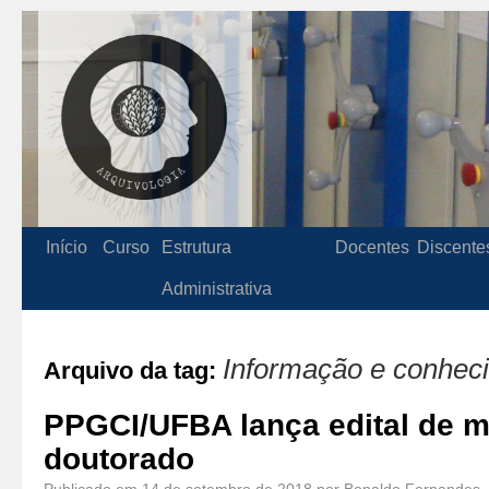
Início
Curso
Estrutura
Docentes
Discente
Administrativa
Informação e conhec
Arquivo da tag:
PPGCI/UFBA lança edital de m
doutorado