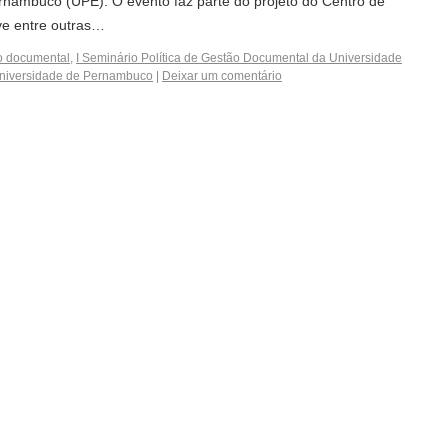
nambuco (UPE). O evento faz parte do projeto do Centro de
ve entre outras…
o documental
,
I Seminário Política de Gestão Documental da Universidade
niversidade de Pernambuco
|
Deixar um comentário