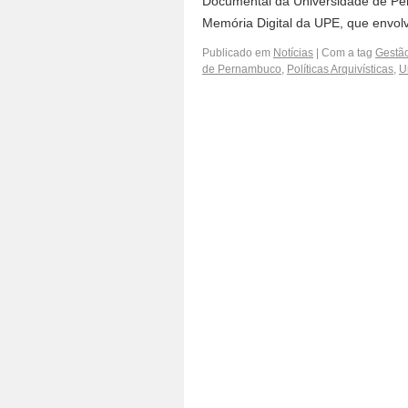
Documental da Universidade de Per
Memória Digital da UPE, que envol
Publicado em
Notícias
|
Com a tag
Gestã
de Pernambuco
,
Políticas Arquivísticas
,
U