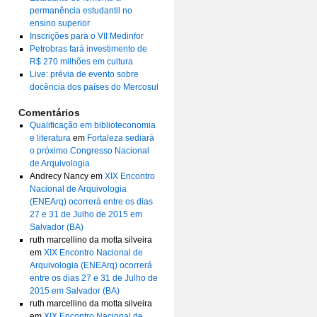
permanência estudantil no
ensino superior
Inscrições para o VII Medinfor
Petrobras fará investimento de
R$ 270 milhões em cultura
Live: prévia de evento sobre
docência dos países do Mercosul
Comentários
Qualificação em biblioteconomia
e literatura
em
Fortaleza sediará
o próximo Congresso Nacional
de Arquivologia
Andrecy Nancy
em
XIX Encontro
Nacional de Arquivologia
(ENEArq) ocorrerá entre os dias
27 e 31 de Julho de 2015 em
Salvador (BA)
ruth marcellino da motta silveira
em
XIX Encontro Nacional de
Arquivologia (ENEArq) ocorrerá
entre os dias 27 e 31 de Julho de
2015 em Salvador (BA)
ruth marcellino da motta silveira
em
XIX Encontro Nacional de