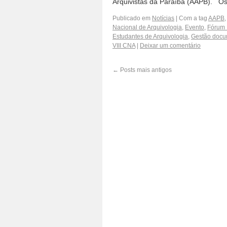
Arquivistas da Paraíba (AAPB). Os
Publicado em
Notícias
|
Com a tag
AAPB
,
Nacional de Arquivologia
,
Evento
,
Fórum 
Estudantes de Arquivologia
,
Gestão docu
VIII CNA
|
Deixar um comentário
←
Posts mais antigos