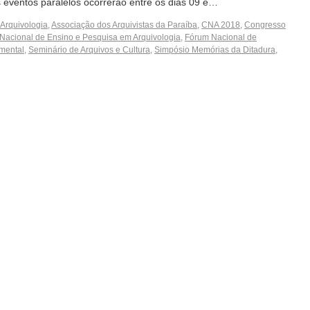
 eventos paralelos ocorrerão entre os dias 09 e…
Arquivologia
,
Associação dos Arquivistas da Paraíba
,
CNA 2018
,
Congresso
Nacional de Ensino e Pesquisa em Arquivologia
,
Fórum Nacional de
mental
,
Seminário de Arquivos e Cultura
,
Simpósio Memórias da Ditadura
,