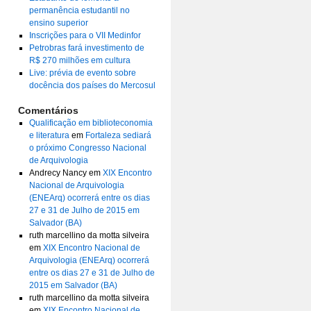
permanência estudantil no
ensino superior
Inscrições para o VII Medinfor
Petrobras fará investimento de
R$ 270 milhões em cultura
Live: prévia de evento sobre
docência dos países do Mercosul
Comentários
Qualificação em biblioteconomia
e literatura
em
Fortaleza sediará
o próximo Congresso Nacional
de Arquivologia
Andrecy Nancy
em
XIX Encontro
Nacional de Arquivologia
(ENEArq) ocorrerá entre os dias
27 e 31 de Julho de 2015 em
Salvador (BA)
ruth marcellino da motta silveira
em
XIX Encontro Nacional de
Arquivologia (ENEArq) ocorrerá
entre os dias 27 e 31 de Julho de
2015 em Salvador (BA)
ruth marcellino da motta silveira
em
XIX Encontro Nacional de