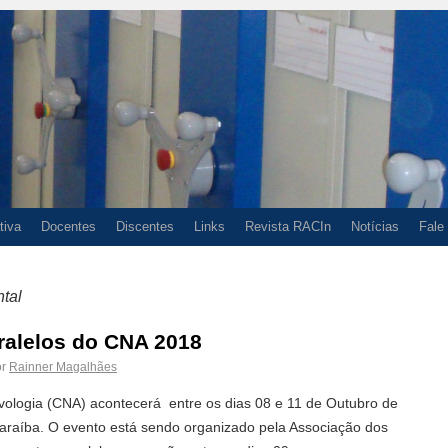
tiva
Docentes
Discentes
Links
Revista RACIn
Notícias
Fale
tal
ralelos do CNA 2018
r
Rainner Magalhães
vologia (CNA) acontecerá entre os dias 08 e 11 de Outubro de
raíba. O evento está sendo organizado pela Associação dos