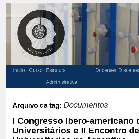
Início
Curso
Estrutura
Docentes
Discente
Administrativa
Documentos
Arquivo da tag:
I Congresso Ibero-americano
Universitários e II Encontro d