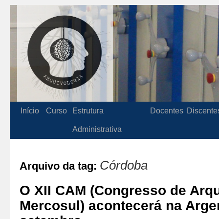
Início
Curso
Estrutura
Docentes
Discente
Administrativa
Córdoba
Arquivo da tag:
O XII CAM (Congresso de Arqu
Mercosul) acontecerá na Arge