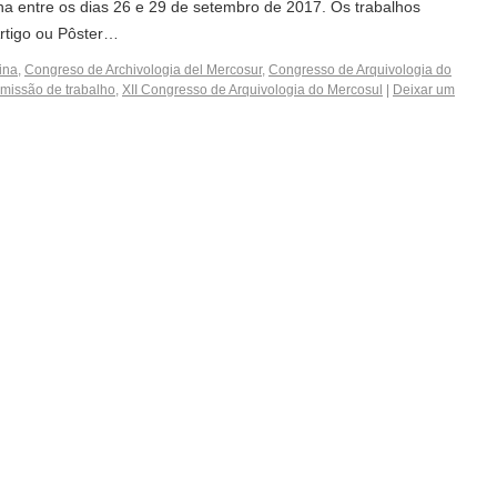
a entre os dias 26 e 29 de setembro de 2017. Os trabalhos
rtigo ou Pôster…
ina
,
Congreso de Archivologia del Mercosur
,
Congresso de Arquivologia do
missão de trabalho
,
XII Congresso de Arquivologia do Mercosul
|
Deixar um