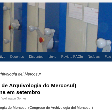
tiva
Docentes
Discentes
Links
Revista RACIn
Notícias
Fale
hivologia del Mercosur
 de Arquivologia do Mercosul)
ina em setembro
r
Wellington Gomes
ogia do Mercosul (Congreso de Archivologia del Mercosur)