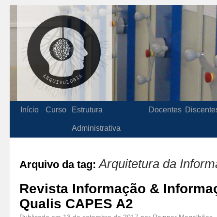
Início
Curso
Estrutura
Docentes
Discente
Administrativa
Arquitetura da Infor
Arquivo da tag:
Revista Informação & Informa
Qualis CAPES A2