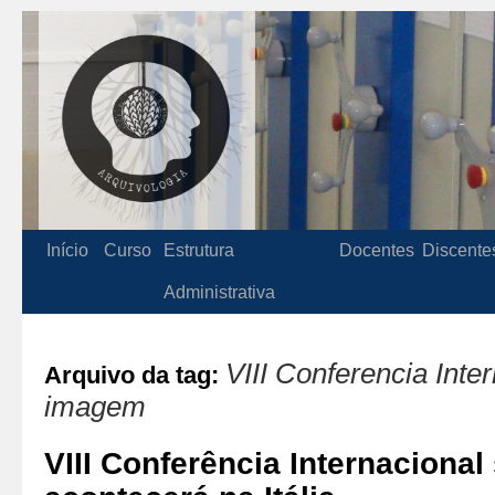
Início
Curso
Estrutura
Docentes
Discente
Administrativa
VIII Conferencia Inte
Arquivo da tag:
imagem
VIII Conferência Internaciona