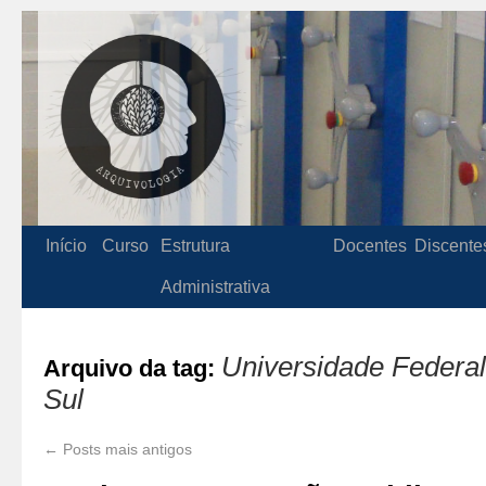
Início
Curso
Estrutura
Docentes
Discente
Administrativa
Universidade Federa
Arquivo da tag:
Sul
←
Posts mais antigos