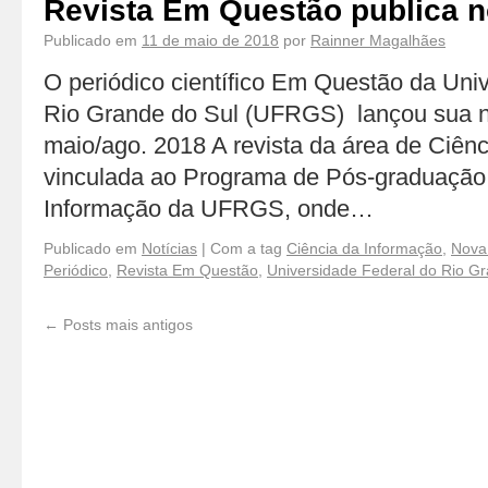
Revista Em Questão publica n
Publicado em
11 de maio de 2018
por
Rainner Magalhães
O periódico científico Em Questão da Uni
Rio Grande do Sul (UFRGS) lançou sua nov
maio/ago. 2018 A revista da área de Ciên
vinculada ao Programa de Pós-graduaçã
Informação da UFRGS, onde…
Publicado em
Notícias
|
Com a tag
Ciência da Informação
,
Nova
Periódico
,
Revista Em Questão
,
Universidade Federal do Rio Gr
←
Posts mais antigos