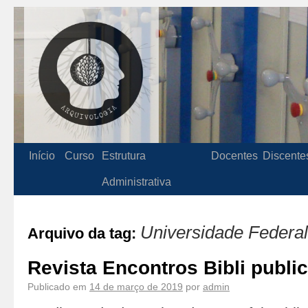
Início
Curso
Estrutura
Docentes
Discente
Administrativa
Universidade Federal
Arquivo da tag:
Revista Encontros Bibli publi
Publicado em
14 de março de 2019
por
admin