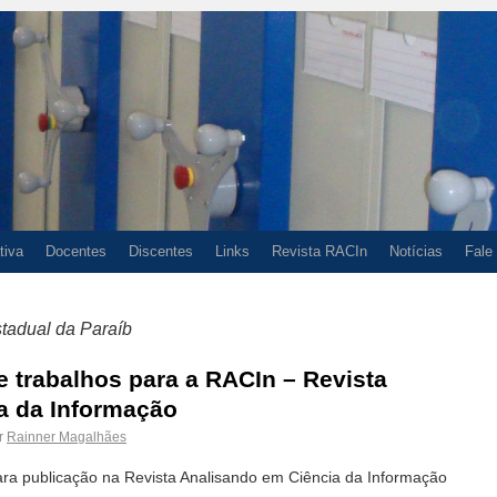
tiva
Docentes
Discentes
Links
Revista RACIn
Notícias
Fale
tadual da Paraíb
 trabalhos para a RACIn – Revista
a da Informação
r
Rainner Magalhães
ara publicação na Revista Analisando em Ciência da Informação