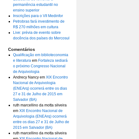
permanência estudantil no
ensino superior
Inscrições para o VII Medinfor
Petrobras fará investimento de
R$ 270 milhões em cultura
Live: prévia de evento sobre
docência dos países do Mercosul
Comentários
Qualificação em biblioteconomia
e literatura
em
Fortaleza sediará
o próximo Congresso Nacional
de Arquivologia
Andrecy Nancy
em
XIX Encontro
Nacional de Arquivologia
(ENEArq) ocorrerá entre os dias
27 e 31 de Julho de 2015 em
Salvador (BA)
ruth marcellino da motta silveira
em
XIX Encontro Nacional de
Arquivologia (ENEArq) ocorrerá
entre os dias 27 e 31 de Julho de
2015 em Salvador (BA)
ruth marcellino da motta silveira
em
XIX Encontro Nacional de