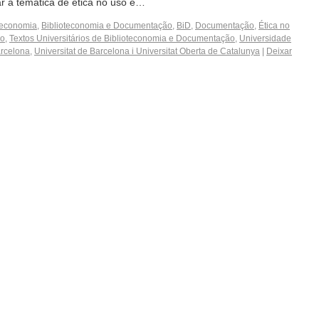
r a temática de ética no uso e…
teconomia
,
Biblioteconomia e Documentação
,
BiD
,
Documentação
,
Ética no
ho
,
Textos Universitários de Biblioteconomia e Documentação
,
Universidade
arcelona
,
Universitat de Barcelona i Universitat Oberta de Catalunya
|
Deixar