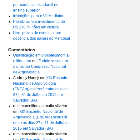
permanência estudantil no
ensino superior
Inscrições para o VII Medinfor
Petrobras fará investimento de
R$ 270 milhões em cultura
Live: prévia de evento sobre
docência dos países do Mercosul
Comentários
Qualificação em biblioteconomia
e literatura
em
Fortaleza sediará
o próximo Congresso Nacional
de Arquivologia
Andrecy Nancy
em
XIX Encontro
Nacional de Arquivologia
(ENEArq) ocorrerá entre os dias
27 e 31 de Julho de 2015 em
Salvador (BA)
ruth marcellino da motta silveira
em
XIX Encontro Nacional de
Arquivologia (ENEArq) ocorrerá
entre os dias 27 e 31 de Julho de
2015 em Salvador (BA)
ruth marcellino da motta silveira
em
XIX Encontro Nacional de