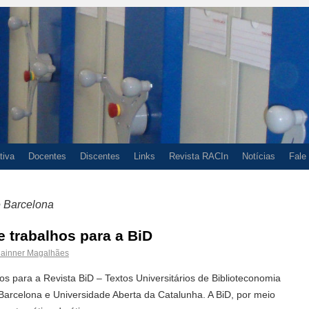
tiva
Docentes
Discentes
Links
Revista RACIn
Notícias
Fale
e Barcelona
 trabalhos para a BiD
ainner Magalhães
os para a Revista BiD – Textos Universitários de Biblioteconomia
arcelona e Universidade Aberta da Catalunha. A BiD, por meio