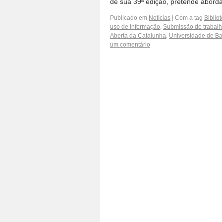
de sua 39ª edição, pretende aborda
Publicado em
Notícias
|
Com a tag
Biblio
uso de informação
,
Submissão de trabal
Aberta da Catalunha
,
Universidade de B
um comentário