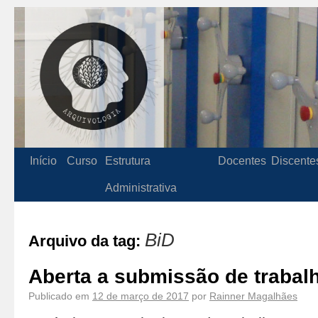
Início
Curso
Estrutura
Docentes
Discente
Administrativa
BiD
Arquivo da tag:
Aberta a submissão de trabal
Publicado em
12 de março de 2017
por
Rainner Magalhães