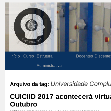
Início
Curso
Estrutura
Docentes
Discente
Administrativa
Universidade Complu
Arquivo da tag:
CUICIID 2017 acontecerá virtu
Outubro