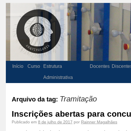
Início
Curso
Estrutura
Docentes
Discente
Administrativa
Tramitação
Arquivo da tag:
Inscrições abertas para conc
Publicado em
8 de julho de 2017
por
Rainner Magalhães