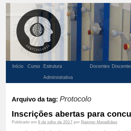
Início
Curso
Estrutura
Docentes
Discente
Administrativa
Protocolo
Arquivo da tag:
Inscrições abertas para conc
Publicado em
8 de julho de 2017
por
Rainner Magalhães