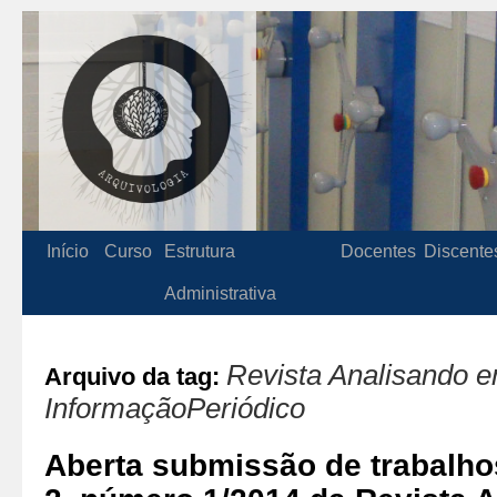
Início
Curso
Estrutura
Docentes
Discente
Administrativa
Revista Analisando e
Arquivo da tag:
InformaçãoPeriódico
Aberta submissão de trabalho