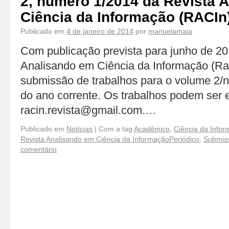
2, número 1/2014 da Revista 
Ciência da Informação (RACIn
Publicado em
4 de janeiro de 2014
por
manuelamaia
Com publicação prevista para junho de 20
Analisando em Ciência da Informação (Rac
submissão de trabalhos para o volume 2/
do ano corrente. Os trabalhos podem ser e
racin.revista@gmail.com.…
Publicado em
Notícias
|
Com a tag
Acadêmico
,
Ciência da Info
Revista Analisando em Ciência da InformaçãoPeriódico
,
Submiss
comentário