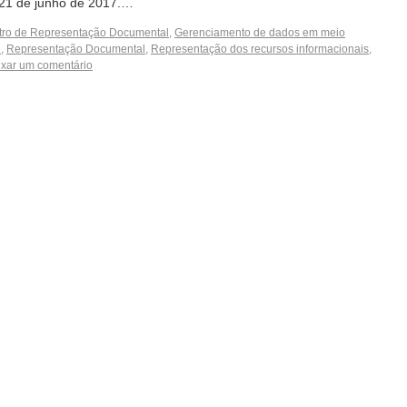
 21 de junho de 2017.…
tro de Representação Documental
,
Gerenciamento de dados em meio
l
,
Representação Documental
,
Representação dos recursos informacionais
,
xar um comentário