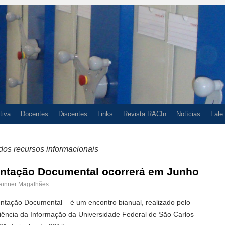
tiva
Docentes
Discentes
Links
Revista RACIn
Notícias
Fale
os recursos informacionais
entação Documental ocorrerá em Junho
ainner Magalhães
tação Documental – é um encontro bianual, realizado pelo
ncia da Informação da Universidade Federal de São Carlos