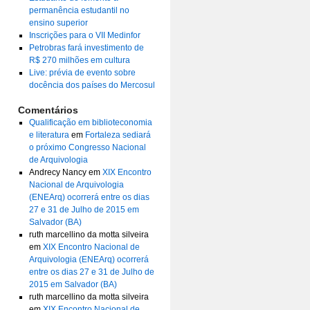
permanência estudantil no
ensino superior
Inscrições para o VII Medinfor
Petrobras fará investimento de
R$ 270 milhões em cultura
Live: prévia de evento sobre
docência dos países do Mercosul
Comentários
Qualificação em biblioteconomia
e literatura
em
Fortaleza sediará
o próximo Congresso Nacional
de Arquivologia
Andrecy Nancy
em
XIX Encontro
Nacional de Arquivologia
(ENEArq) ocorrerá entre os dias
27 e 31 de Julho de 2015 em
Salvador (BA)
ruth marcellino da motta silveira
em
XIX Encontro Nacional de
Arquivologia (ENEArq) ocorrerá
entre os dias 27 e 31 de Julho de
2015 em Salvador (BA)
ruth marcellino da motta silveira
em
XIX Encontro Nacional de