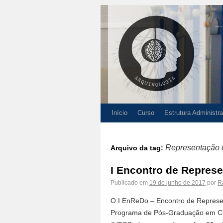
Início
Curso
Estrutura Administra
Representação d
Arquivo da tag:
I Encontro de Repres
Publicado em
19 de junho de 2017
por
R
O I EnReDo – Encontro de Represen
Programa de Pós-Graduação em Ciê