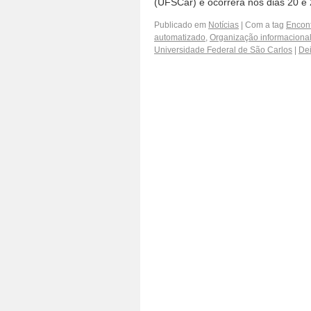
(UFSCar) e ocorrerá nos dias 20 e
Publicado em
Notícias
|
Com a tag
Encon
automatizado
,
Organização informaciona
Universidade Federal de São Carlos
|
Dei