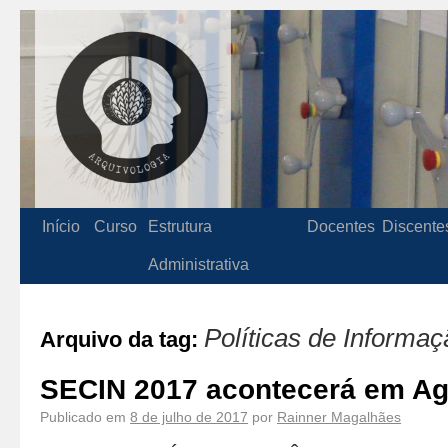
Início
Curso
Estrutura
Docentes
Discente
Administrativa
Políticas de Informaç
Arquivo da tag:
SECIN 2017 acontecerá em Ag
Publicado em
8 de julho de 2017
por
Rainner Magalhães