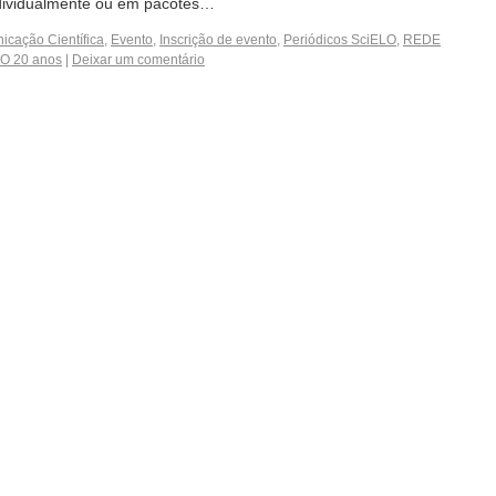
ndividualmente ou em pacotes…
cação Científica
,
Evento
,
Inscrição de evento
,
Periódicos SciELO
,
REDE
O 20 anos
|
Deixar um comentário