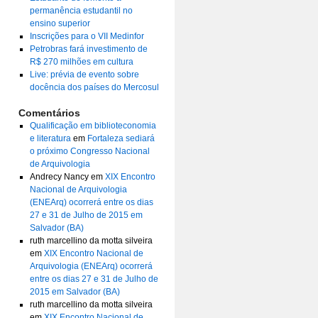
permanência estudantil no
ensino superior
Inscrições para o VII Medinfor
Petrobras fará investimento de
R$ 270 milhões em cultura
Live: prévia de evento sobre
docência dos países do Mercosul
Comentários
Qualificação em biblioteconomia
e literatura
em
Fortaleza sediará
o próximo Congresso Nacional
de Arquivologia
Andrecy Nancy
em
XIX Encontro
Nacional de Arquivologia
(ENEArq) ocorrerá entre os dias
27 e 31 de Julho de 2015 em
Salvador (BA)
ruth marcellino da motta silveira
em
XIX Encontro Nacional de
Arquivologia (ENEArq) ocorrerá
entre os dias 27 e 31 de Julho de
2015 em Salvador (BA)
ruth marcellino da motta silveira
em
XIX Encontro Nacional de