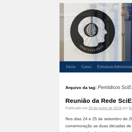
Início
Curso
Estrutura Administra
Periódicos Sci
Arquivo da tag:
Reunião da Rede Sci
Publicado em
28 de junho de 2018
por
R
Nos dias 24 e 25 de setembro de 
comemoração as duas décadas de o