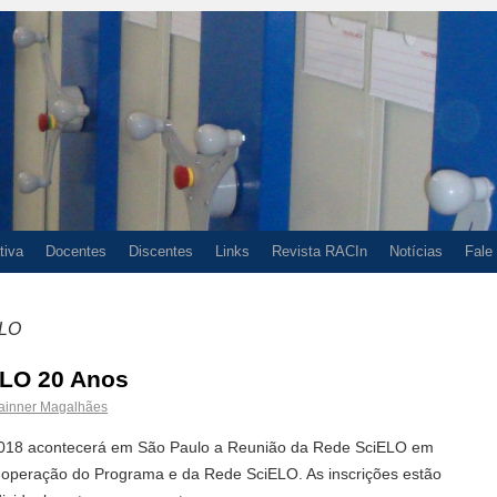
tiva
Docentes
Discentes
Links
Revista RACIn
Notícias
Fale
ELO
ELO 20 Anos
ainner Magalhães
2018 acontecerá em São Paulo a Reunião da Rede SciELO em
peração do Programa e da Rede SciELO. As inscrições estão