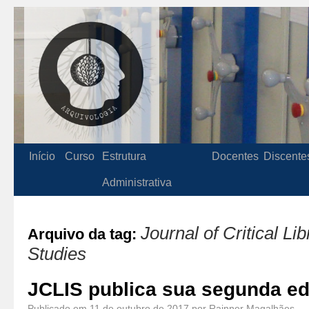
Início
Curso
Estrutura
Docentes
Discente
Administrativa
Journal of Critical Li
Arquivo da tag:
Studies
JCLIS publica sua segunda ed
Publicado em
11 de outubro de 2017
por
Rainner Magalhães