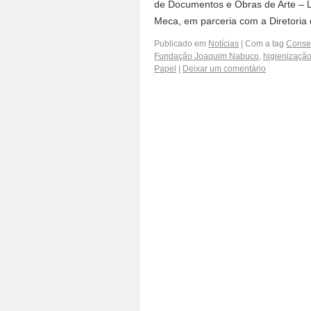
de Documentos e Obras de Arte – La
Meca, em parceria com a Diretoria
Publicado em
Notícias
|
Com a tag
Conse
Fundação Joaquim Nabuco
,
higienizaçã
Papel
|
Deixar um comentário