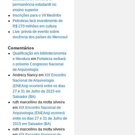
permanência estudantil no
ensino superior
Inscrições para o VII Medinfor
Petrobras fará investimento de
R$ 270 milhões em cultura
Live: prévia de evento sobre
docência dos países do Mercosul
Comentários
Qualificação em biblioteconomia
e literatura
em
Fortaleza sediará
o próximo Congresso Nacional
de Arquivologia
Andrecy Nancy
em
XIX Encontro
Nacional de Arquivologia
(ENEArq) ocorrerá entre os dias
27 e 31 de Julho de 2015 em
Salvador (BA)
ruth marcellino da motta silveira
em
XIX Encontro Nacional de
Arquivologia (ENEArq) ocorrerá
entre os dias 27 e 31 de Julho de
2015 em Salvador (BA)
ruth marcellino da motta silveira
em
XIX Encontro Nacional de