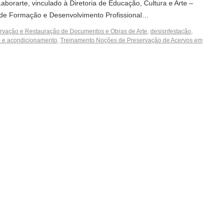
borarte, vinculado à Diretoria de Educação, Cultura e Arte –
 de Formação e Desenvolvimento Profissional…
rvação e Restauração de Documentos e Obras de Arte
,
desisnfestação
,
o e acondicionamento
,
Treinamento Noções de Preservação de Acervos em