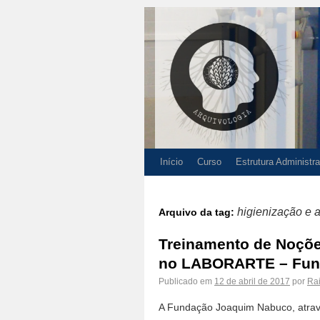
Início
Curso
Estrutura Administra
higienização e 
Arquivo da tag:
Treinamento de Noçõe
no LABORARTE – Fun
Publicado em
12 de abril de 2017
por
Ra
A Fundação Joaquim Nabuco, atrav