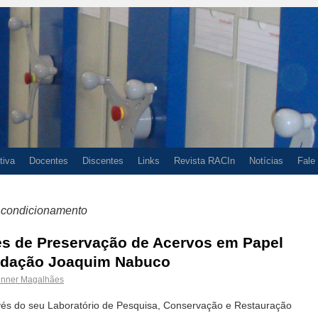
tiva
Docentes
Discentes
Links
Revista RACIn
Notícias
Fale
acondicionamento
s de Preservação de Acervos em Papel
dação Joaquim Nabuco
inner Magalhães
és do seu Laboratório de Pesquisa, Conservação e Restauração