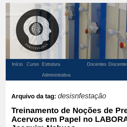
Início
Curso
Estrutura
Docentes
Discente
Administrativa
desisnfestação
Arquivo da tag:
Treinamento de Noções de Pr
Acervos em Papel no LABOR