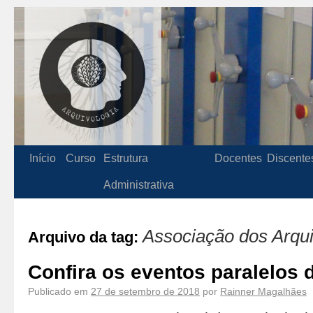
Início
Curso
Estrutura
Docentes
Discente
Administrativa
Associação dos Arqui
Arquivo da tag:
Confira os eventos paralelos
Publicado em
27 de setembro de 2018
por
Rainner Magalhães