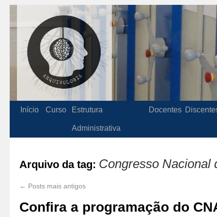
Início
Curso
Estrutura
Docentes
Discente
Administrativa
Congresso Nacional d
Arquivo da tag:
←
Posts mais antigos
Confira a programação do CN