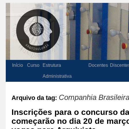
Início
Curso
Estrutura
Docentes
Discente
Administrativa
Companhia Brasileir
Arquivo da tag:
Inscrições para o concurso d
começarão no dia 20 de març