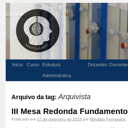
Início
Curso
Estrutura
Docentes
Discente
Administrativa
Arquivista
Arquivo da tag:
III Mesa Redonda Fundamentos
Publicado em
27 de setembro de 2018
por
Bonaldo Fernandes