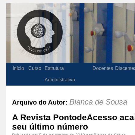
Início
Curso
Estrutura
Docentes
Discente
Administrativa
Bianca de Sousa
Arquivo do Autor:
A Revista PontodeAcesso acab
seu último número