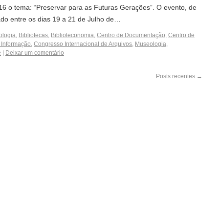
6 o tema: “Preservar para as Futuras Gerações”. O evento, de
izado entre os dias 19 a 21 de Julho de…
ologia
,
Bibliotecas
,
Biblioteconomia
,
Centro de Documentação
,
Centro de
 Informação
,
Congresso Internacional de Arquivos
,
Museologia
,
e
|
Deixar um comentário
Posts recentes
→