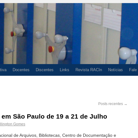
tiva
Docentes
Discentes
Links
Revista RACIn
Notícias
Fale
Posts recentes
→
 em São Paulo de 19 a 21 de Julho
llington Gomes
cional de Arquivos, Bibliotecas, Centro de Documentação e