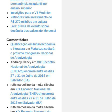
permanência estudantil no
ensino superior
Inscrições para o VII Medinfor
Petrobras fará investimento de
R$ 270 milhões em cultura
Live: prévia de evento sobre
docência dos países do Mercosul
Comentários
Qualificação em biblioteconomia
e literatura
em
Fortaleza sediará
o próximo Congresso Nacional
de Arquivologia
Andrecy Nancy
em
XIX Encontro
Nacional de Arquivologia
(ENEArq) ocorrerá entre os dias
27 e 31 de Julho de 2015 em
Salvador (BA)
ruth marcellino da motta silveira
em
XIX Encontro Nacional de
Arquivologia (ENEArq) ocorrerá
entre os dias 27 e 31 de Julho de
2015 em Salvador (BA)
ruth marcellino da motta silveira
em
XIX Encontro Nacional de