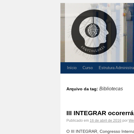
Início
Curso
Estrutura Administra
Bibliotecas
Arquivo da tag:
III INTEGRAR ocorerrá
Publicado em
16 de abril de 2016
por
We
O III INTEGRAR, Congresso Interna